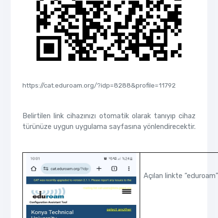
https://cat.eduroam.org/?idp=8288&profile=11792
Belirtilen link cihazınızı otomatik olarak tanıyıp cihaz
türünüze uygun uygulama sayfasına yönlendirecektir.
Açılan linkte “eduroam”